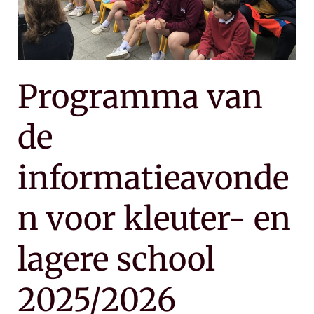
lagere
school
2025/2026
Programma van
de
informatieavonde
n voor kleuter- en
lagere school
2025/2026