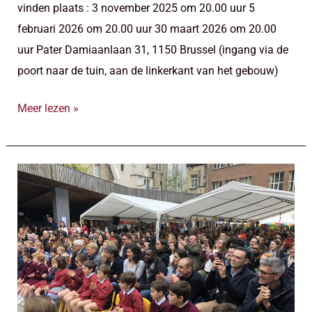
vinden plaats : 3 november 2025 om 20.00 uur 5
februari 2026 om 20.00 uur 30 maart 2026 om 20.00
uur Pater Damiaanlaan 31, 1150 Brussel (ingang via de
poort naar de tuin, aan de linkerkant van het gebouw)
Meer lezen »
Programma
van
de
informatieavonden
voor
kleuter-
en