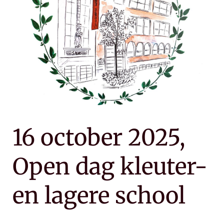
en
lagere
school
16 october 2025,
Open dag kleuter-
en lagere school