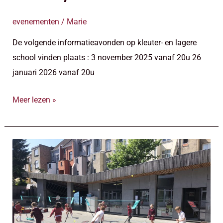
evenementen
/
Marie
De volgende informatieavonden op kleuter- en lagere
school vinden plaats : 3 november 2025 vanaf 20u 26
januari 2026 vanaf 20u
Meer lezen »
Kleuter-
en
Lagere
school
–
Open