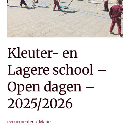
dagen
–
2025/2026
Kleuter- en
Lagere school –
Open dagen –
2025/2026
evenementen
/
Marie